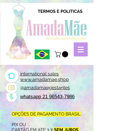
TERMOS E POLITICAS
international sales
www.amadamae.shop
@amadamaegestantes
whatsapp 21 96543-7986
OPÇÕES DE PAGAMENTO BRASIL
PIX OU
CARTÃO EM ATE 3 X
SEM JUROS