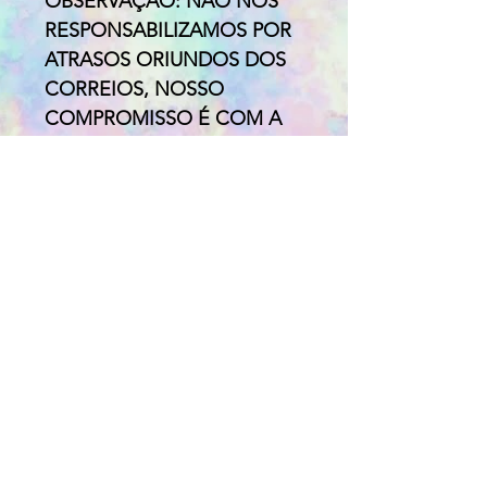
OBSERVAÇÃO: NÃO NOS
RESPONSABILIZAMOS POR
ATRASOS ORIUNDOS DOS
CORREIOS, NOSSO
COMPROMISSO É COM A
POSTAGEM DO PRODUTO
EM ATÉ 5 DIAS ÚTEIS.
Pagamento:
Para pagamentos com cartão
de crédito, débito ou boleto
escolher a opção PAG
SEGURO
Para pagamentos em
depósito escolher a opção
PAGAMENTO OFF LINE (os
dados bancários aparecerão