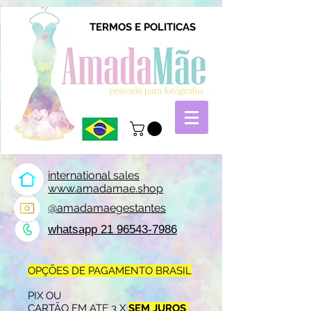
TERMOS E POLITICAS
international sales
www.amadamae.shop
@amadamaegestantes
whatsapp 21 96543-7986
OPÇÕES DE PAGAMENTO BRASIL
PIX OU
CARTÃO EM ATE 3 X
SEM JUROS