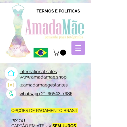
TERMOS E POLITICAS
international sales
www.amadamae.shop
@amadamaegestantes
whatsapp 21 96543-7986
OPÇÕES DE PAGAMENTO BRASIL
PIX OU
CARTÃO EM ATE 3 X
SEM JUROS