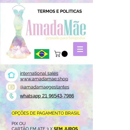
TERMOS E POLITICAS
international sales
www.amadamae.shop
@amadamaegestantes
whatsapp 21 96543-7986
OPÇÕES DE PAGAMENTO BRASIL
PIX OU
CARTÃO EM ATE 3 X
SEM JUROS