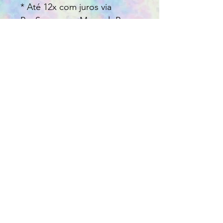
* Até 12x com juros via
PagSeguro ou MercadoPago
* Pagamentos à vista por
transferência ou depósito 5%
de desconto com cupom
(Cupom: DESCPIX, selecionar
pagamento à vista em
dinheiro)
* Pagamentos em boleto
bancário selecionar
PagSeguro
* Acompanhamento do
pedido via E-mail
* +55 21 96543-7986
(WhatsApp)