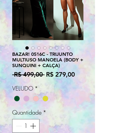
BAZAR! 0516C - TRIJUNTO
MULTIUSO MANOELA (BODY +
SUNQUINI + CALÇA)
Preço
Preço
 R$ 499,00 
R$ 279,00
normal
promocional
VELUDO
*
Quantidade
*