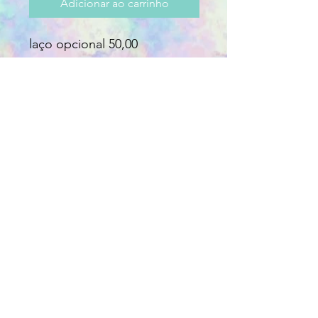
Adicionar ao carrinho
laço opcional 50,00
VOLTAR
amadamaevestidos@hotmail.com