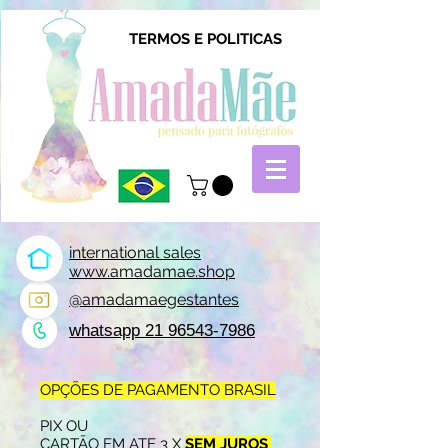
TERMOS E POLITICAS
international sales
www.amadamae.shop
@amadamaegestantes
whatsapp 21 96543-7986
OPÇÕES DE PAGAMENTO BRASIL
PIX OU
CARTÃO EM ATE 3 X
SEM JUROS