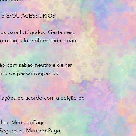
 E/OU ACESSÓRIOS.
os para fotógrafos. Gestantes,
 com modelos sob medida e não
o com sabão neutro e deixar
erro de passar roupas ou
riações de acordo com a edição de
Pal ou MercadoPago
agSeguro ou MercadoPago