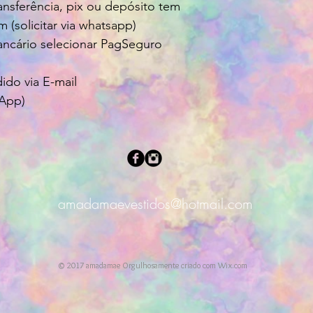
ansferência, pix ou depósito tem
solicitar via whatsapp)
ncário selecionar PagSeguro
do via E-mail
sApp)
amadamaevestidos@hotmail.com
© 2017 amadamae Orgulhosamente criado com
Wix.com