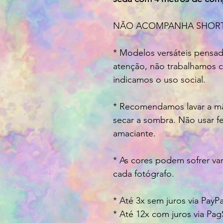
NÃO ACOMPANHA SHORTS
* Modelos versáteis pensad
atenção, não trabalhamos
indicamos o uso social.
* Recomendamos lavar a mã
secar a sombra. Não usar f
amaciante.
* As cores podem sofrer va
cada fotógrafo.
* Até 3x sem juros via Pay
* Até 12x com juros via P